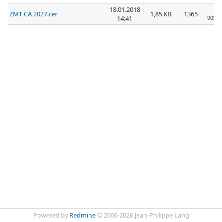
18.01.2018
ZMT CA 2027.cer
1,85 KB
1365
14:41
905ca
Powered by
Redmine
© 2006-2026 Jean-Philippe Lang