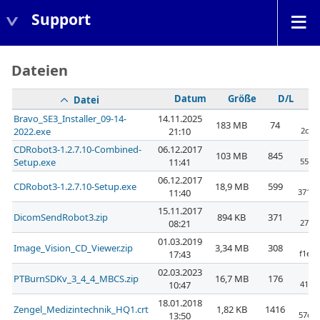
Support
Dateien
Datum
Größe
D/L
Datei
Bravo_SE3_Installer_09-14-
14.11.2025
183 MB
74
2022.exe
21:10
2cfb
CDRobot3-1.2.7.10-Combined-
06.12.2017
103 MB
845
Setup.exe
11:41
5534
06.12.2017
CDRobot3-1.2.7.10-Setup.exe
18,9 MB
599
11:40
371de
15.11.2017
DicomSendRobot3.zip
894 KB
371
08:21
279a
01.03.2019
Image_Vision_CD_Viewer.zip
3,34 MB
308
17:43
f1e2
02.03.2023
PTBurnSDKv_3_4_4_MBCS.zip
16,7 MB
176
10:47
4129
18.01.2018
Zengel_Medizintechnik_HQ1.crt
1,82 KB
1416
13:50
57cba